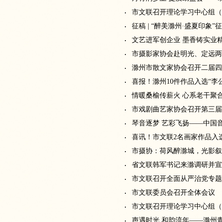
市文联召开理论学习中心组（
征稿 | “醉美滁州·盛夏印象”
文艺进军创企业 墨香铸实业
市摄影家协会赴明光、定远两
滁州市散文家协会召开二届四
喜报！滁州10件作品入选“李
情暖桑榆传薪火 心系老干聚
市戏剧曲艺家协会召开第三届
琴音逐梦 艺彩飞扬——中国
喜讯！市文联2名画家作品入
市摄协：荷风醉滁城，光影叙
省文联韩军书记来滁调研并
市文联召开全面从严治党专题
市文联委员会召开全体会议
市文联召开理论学习中心组（
声遇时光 和韵流年——滁州