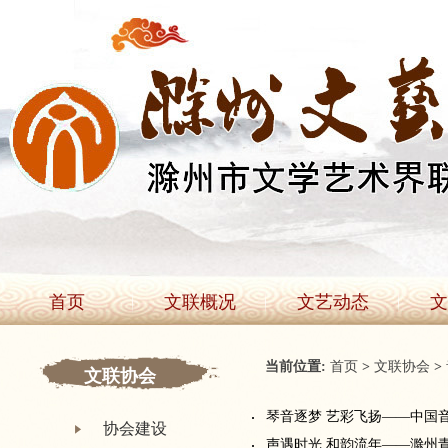
首页
文联概况
文艺动态
文
当前位置:
首页
>
文联协会
>
文联协会
琴音逐梦 艺彩飞扬——中国
协会建设
声遇时光 和韵流年——滁州