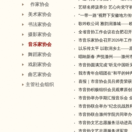
作家协会
艺研名师汲养分 艺心向党守
美术家协会
“一带一路”视野下安徽地方
歌吟欧公词 雅韵润滁城——
书法家协会
全省音协工作会议在合肥召开
摄影家协会
市音乐家协会召开2026年工
音乐家协会
以乐传太平 以歌润乡土——
舞蹈家协会
唱响新春·声悦滁州——滁州
戏剧家协会
市音协圆满完成“听见中国听见
我市青年合唱团在“和平的钟
曲艺家协会
喜报｜市音协会员吕师贵荣获“
主管社会组织
市音协积极组织会员观摩原
市音协举办学期汇报音乐会 
市音协联合举办“纪念抗战胜利
市音协联合滁州学院共同举办
市音协文艺志愿服务活动进高
市音协文艺志愿服务进军营