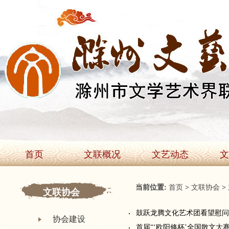
首页
文联概况
文艺动态
文
当前位置:
首页
>
文联协会
>
文联协会
鼓跃龙腾文化艺术团看望慰
协会建设
首届“‘欧阳修杯’全国散文大